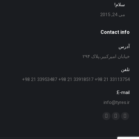
سلام!
می 24, 2015
Contact info
آدرس
خیابان امیرکبیر،پلاک ۲۹۴
تلفن
33113754 21 98+ 33918517 21 98+ 33953487 21 98+
E-mail:
info@tyres.ir
Find us on:
Telegram
Instagram
Facebook
page
page
page
opens
opens
opens