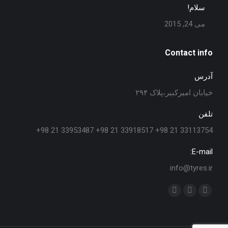
سلام!
می 24, 2015
Contact info
آدرس
خیابان امیرکبیر،پلاک ۲۹۴
تلفن
33113754 21 98+ 33918517 21 98+ 33953487 21 98+
E-mail:
info@tyres.ir
Find us on:
Telegram
Instagram
Facebook
page
page
page
opens
opens
opens